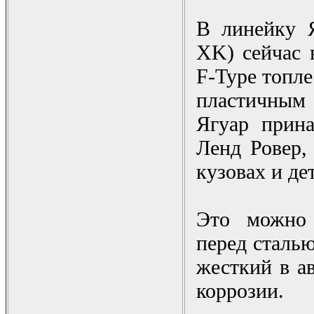
В линейку 
XK) сейчас 
F-Type топле
пластичным
Ягуар прин
Ленд Ровер,
кузовах и де
Это можно 
перед сталью
жесткий в а
коррозии.