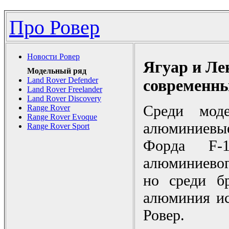
Про Ровер
Новости Ровер
Ягуар и Ле
Модельный ряд
Land Rover Defender
современн
Land Rover Freelander
Land Rover Discovery
Среди мод
Range Rover
Range Rover Evoque
алюминиевые
Range Rover Sport
Форда F
алюминиевог
но среди б
алюминия ис
Ровер.