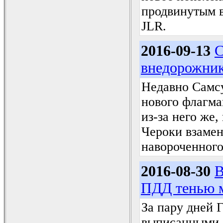
продвинутым 
JLR.
2016-09-13
С
внедорожни
Недавно Самсу
нового флагма
из-за него же
Чероки взамен
навороченного
2016-08-30
В
ПДД тенью м
За пару дней
выписанными 